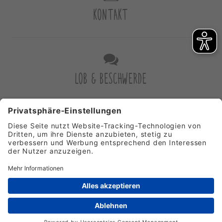
KONTAKT
LOB & BESCHWERDE
FORMULARE
Sitemap
Datenschutz
Impressum
© MVZ am Altonaer Kinderkrankenhaus GmbH