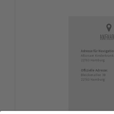
ANFAH
Adresse für Navigati
Altonaer Kinderkran
22763 Hamburg
Offizielle Adresse:
Bleickenallee 38
22763 Hamburg