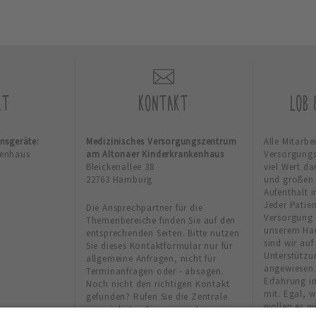
RT
KONTAKT
LOB
onsgeräte:
Medizinisches Versorgungszentrum
Alle Mitarbe
kenhaus
am Altonaer Kinderkrankenhaus
Versorgungs
Bleickenallee 38
viel Wert da
22763 Hamburg
und großen
Aufenthalt 
Jeder Patien
Die Ansprechpartner für die
Versorgung 
Themenbereiche finden Sie auf den
unserem Hau
entsprechenden Seiten. Bitte nutzen
sind wir auf
Sie dieses Kontaktformular nur für
Unterstützu
allgemeine Anfragen, nicht für
angewiesen. 
Terminanfragen oder - absagen.
Erfahrung i
Noch nicht den richtigen Kontakt
mit. Egal, w
gefunden? Rufen Sie die Zentrale
wollen es wi
an, wir leiten Sie gern weiter.