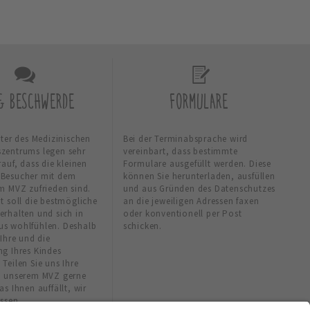
 & BESCHWERDE
FORMULARE
iter des Medizinischen
Bei der Terminabsprache wird
zentrums legen sehr
vereinbart, dass bestimmte
rauf, dass die kleinen
Formulare ausgefüllt werden. Diese
 Besucher mit dem
können Sie herunterladen, ausfüllen
im MVZ zufrieden sind.
und aus Gründen des Datenschutzes
t soll die bestmögliche
an die jeweiligen Adressen faxen
erhalten und sich in
oder konventionell per Post
s wohlfühlen. Deshalb
schicken.
 Ihre und die
ng Ihres Kindes
Teilen Sie uns Ihre
n unserem MVZ gerne
as Ihnen auffällt, wir
ssen.