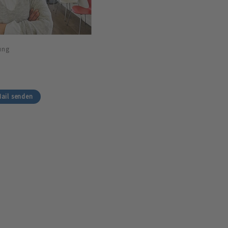
ung
ail senden